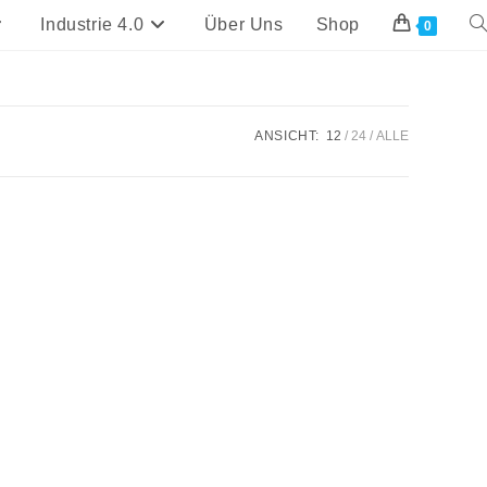
Industrie 4.0
Über Uns
Shop
We
0
Su
um
ANSICHT:
12
24
ALLE